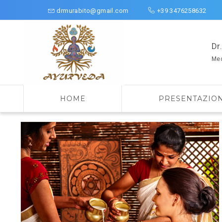
drmurabito@gmail.com
+39 3476258632
Dr
Med
HOME
PRESENTAZIO
Ricerca
per: