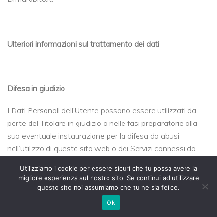
Ulteriori informazioni sul trattamento dei dati
Difesa in giudizio
I Dati Personali dell’Utente possono essere utilizzati da
parte del Titolare in giudizio o nelle fasi preparatorie alla
sua eventuale instaurazione per la difesa da abusi
nell’utilizzo di questo sito web o dei Servizi connessi da
parte dell’Utente. L’Utente dichiara di essere consapevole
Utilizziamo i cookie per essere sicuri che tu possa avere la
che il Titolare potrebbe essere obbligato a rivelare i Dati
migliore esperienza sul nostro sito. Se continui ad utilizzare
per ordine delle autorità pubbliche.
questo sito noi assumiamo che tu ne sia felice.
Ok